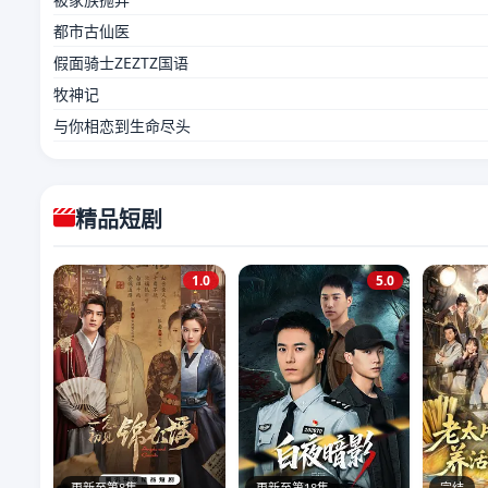
都市古仙医
假面骑士ZEZTZ国语
牧神记
与你相恋到生命尽头
精品短剧
1.0
5.0
更新至第8集
更新至第18集
完结