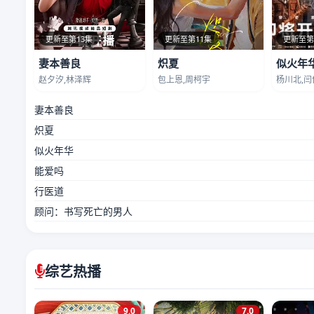
更新至第13集
更新至第11集
更新至第
妻本善良
炽夏
似火年
赵夕汐,林泽辉
包上恩,周柯宇
杨川北,闫
妻本善良
炽夏
似火年华
能爱吗
行医道
顾问：书写死亡的男人
综艺热播
9.0
7.0