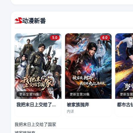
动漫新番
5.0
6.0
更新至第19集
更新至第39集
更新至第
我把末日上交给了国家
被家族抛弃
都市古
内详
我把末日上交给了国家
被家族抛弃