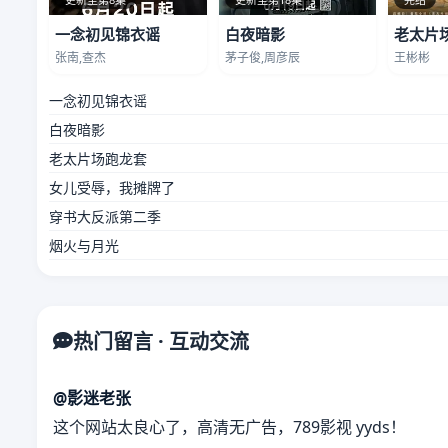
一念初见锦衣谣
白夜暗影
老太片
张南,查杰
茅子俊,周彦辰
王彬彬
一念初见锦衣谣
白夜暗影
老太片场跑龙套
女儿受辱，我摊牌了
穿书大反派第二季
烟火与月光
热门留言 · 互动交流
@影迷老张
这个网站太良心了，高清无广告，789影视 yyds！