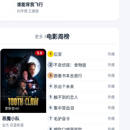
谁能背我飞行
孙序博,王建国
电影周榜
更多
5.0
1
后室
热播
2
不良侦探：食物链
热播
3
跟着书本去旅行
热播
4
杀出个未来
热播
5
触不到的恋人
热播
6
集中营血泪
热播
更新至HD
恶魔小队
7
毛驴县令
热播
金杰·克雷斯曼
8
想吹口哨我就吹
热播