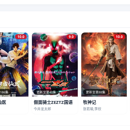
10.0
9.0
10.0
186集
更新至第40集
更新至第88集
仙医
假面骑士ZEZTZ国语
牧神记
今井龙太郎
张若瑜,李欣