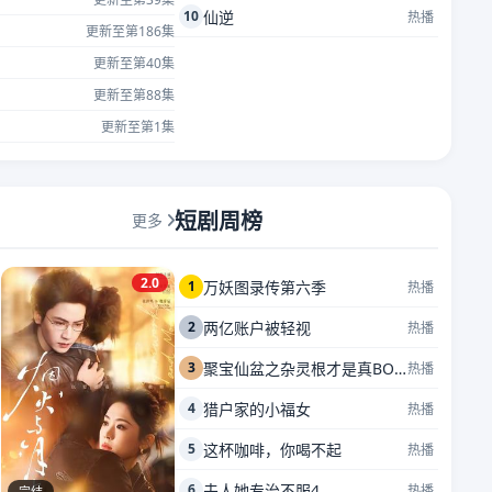
10
仙逆
热播
更新至第186集
更新至第40集
更新至第88集
更新至第1集
短剧周榜
更多
2.0
1
万妖图录传第六季
热播
2
两亿账户被轻视
热播
3
聚宝仙盆之杂灵根才是真BOSS
热播
4
猎户家的小福女
热播
5
这杯咖啡，你喝不起
热播
6
夫人她专治不服4
热播
完结