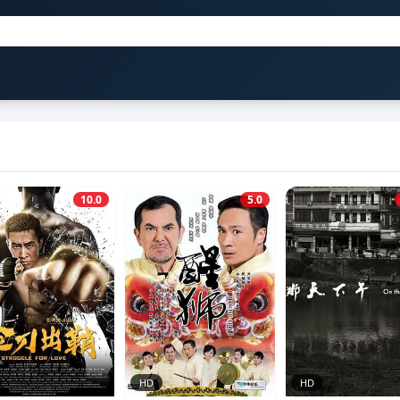
10.0
5.0
HD
HD