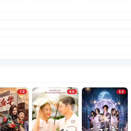
7.0
6.0
5.0