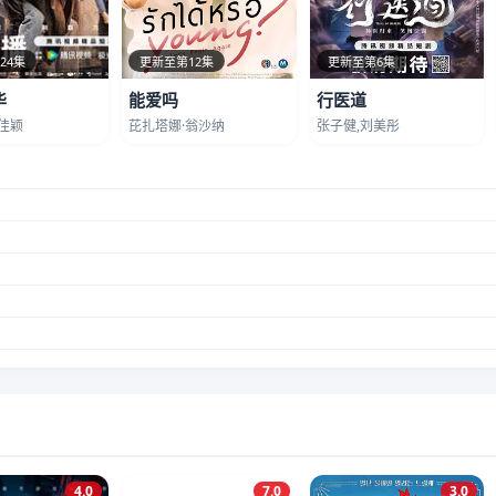
24集
更新至第12集
更新至第6集
华
能爱吗
行医道
佳颖
芘扎塔娜·翁沙纳
张子健,刘美彤
4.0
7.0
3.0