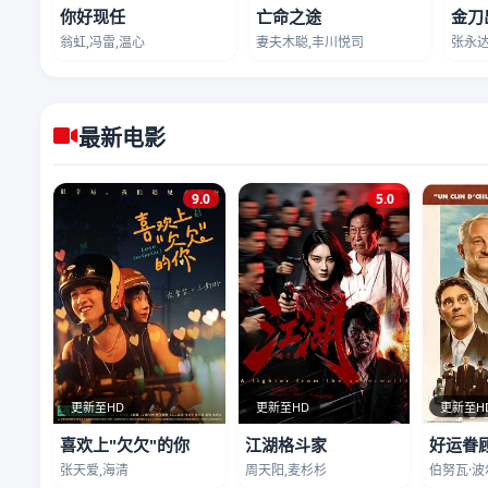
你好现任
亡命之途
金刀
翁虹,冯雷,温心
妻夫木聪,丰川悦司
张永达
最新电影
9.0
5.0
更新至HD
更新至HD
更新至H
喜欢上"欠欠"的你
江湖格斗家
好运眷
张天爱,海清
周天阳,麦杉杉
伯努瓦·