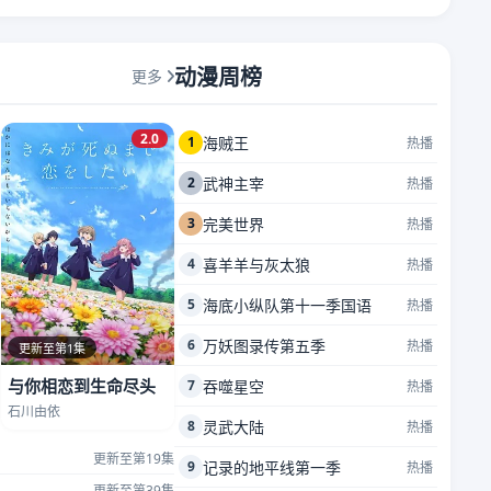
动漫周榜
更多
2.0
1
海贼王
热播
2
武神主宰
热播
3
完美世界
热播
4
喜羊羊与灰太狼
热播
5
海底小纵队第十一季国语
热播
6
万妖图录传第五季
热播
更新至第1集
与你相恋到生命尽头
7
吞噬星空
热播
石川由依
8
灵武大陆
热播
更新至第19集
9
记录的地平线第一季
热播
更新至第39集