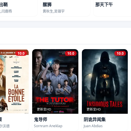
出鞘
醒狮
那天下午
,闫鹿杨
黄秋生,吴镇宇
10.0
10.0
10.0
D
更新至HD
更新至HD
顾
鬼导师
阴诡异闻集
Sornram Aneklap
Juan Abdias
波尔沃德