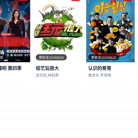
花絮
更新至20260620
更新至20260620
理吧 第四季
综艺玩很大
认识的哥哥
吴宗宪,林柏昇
姜虎东,李寿根