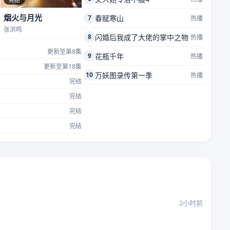
烟火与月光
7
春赋寒山
热播
张洪鸣
8
闪婚后我成了大佬的掌中之物
热播
更新至第8集
9
花瓶千年
热播
更新至第18集
10
万妖图录传第一季
热播
完结
完结
完结
完结
2小时前