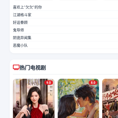
喜欢上"欠欠"的你
江湖格斗家
好运眷顾
鬼导师
阴诡异闻集
恶魔小队
热门电视剧
9.0
8.0