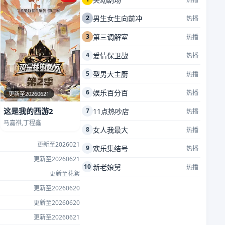
2
男生女生向前冲
热播
3
第三调解室
热播
4
爱情保卫战
热播
5
型男大主厨
热播
6
娱乐百分百
热播
更新至20260621
这是我的西游2
7
11点热吵店
热播
马嘉祺,丁程鑫
8
女人我最大
热播
更新至2026021
9
欢乐集结号
热播
更新至20260621
10
新老娘舅
热播
更新至花絮
更新至20260620
更新至20260620
更新至20260621