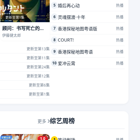
5
婚后再心动
热播
6
灵魂摆渡·十年
热播
更新至第1集
顾问：书写死亡的男人
7
香港探秘地图粤语版
热播
伊藤健太郎
COURT!
8
热播
更新至第13集
9
香港探秘地图粤语
热播
更新至第11集
10
爱冲云霄
热播
更新至第24集
更新至第12集
更新至第6集
更新至第1集
综艺周榜
更多
1.0
1
笑动剧场
热播