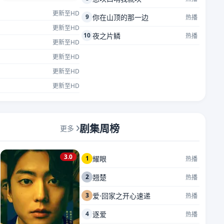
更新至HD
9
你在山顶的那一边
热播
更新至HD
10
夜之片鳞
热播
更新至HD
更新至HD
更新至HD
更新至HD
剧集周榜
更多
3.0
1
耀眼
热播
2
翘楚
热播
3
爱·回家之开心速递
热播
4
逐爱
热播